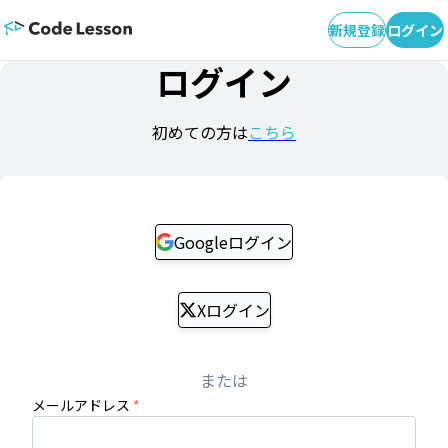
新規登録
ログイン
ログイン
初めての方は
こちら
Googleログイン
Xログイン
または
メールアドレス
*