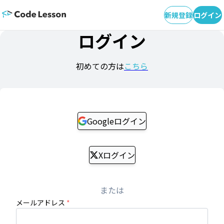
新規登録
ログイン
ログイン
初めての方は
こちら
Googleログイン
Xログイン
または
メールアドレス
*