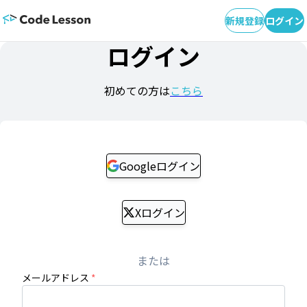
新規登録
ログイン
ログイン
初めての方は
こちら
Googleログイン
Xログイン
または
メールアドレス
*