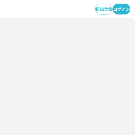
新規登録
ログイン