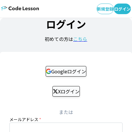
新規登録
ログイン
ログイン
初めての方は
こちら
Googleログイン
Xログイン
または
メールアドレス
*