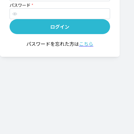
パスワード
*
ログイン
パスワードを忘れた方は
こちら