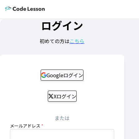
ログイン
初めての方は
こちら
Googleログイン
Xログイン
または
メールアドレス
*