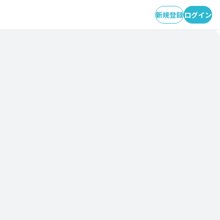
新規登録
ログイン