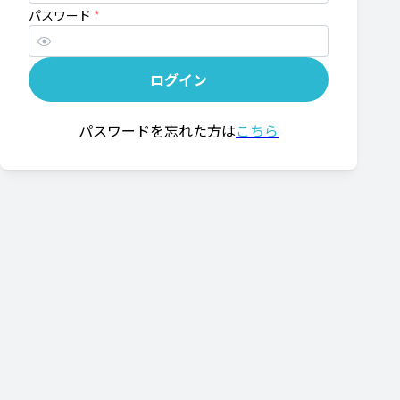
パスワード
*
ログイン
パスワードを忘れた方は
こちら