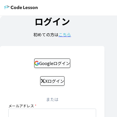
ログイン
初めての方は
こちら
Googleログイン
Xログイン
または
メールアドレス
*