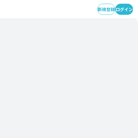
新規登録
ログイン