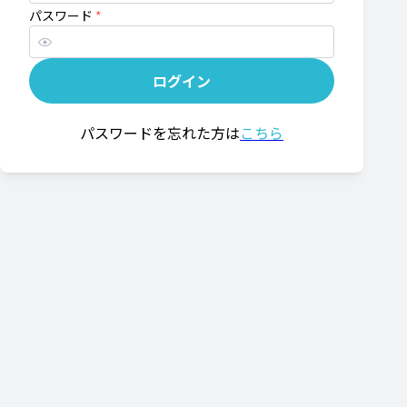
パスワード
*
ログイン
パスワードを忘れた方は
こちら