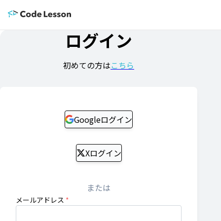
ログイン
初めての方は
こちら
Googleログイン
Xログイン
または
メールアドレス
*