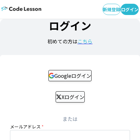
新規登録
ログイン
ログイン
初めての方は
こちら
Googleログイン
Xログイン
または
メールアドレス
*