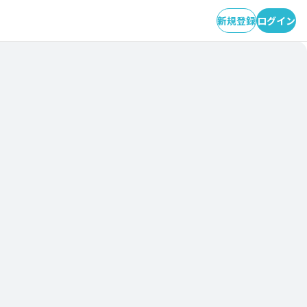
新規登録
ログイン