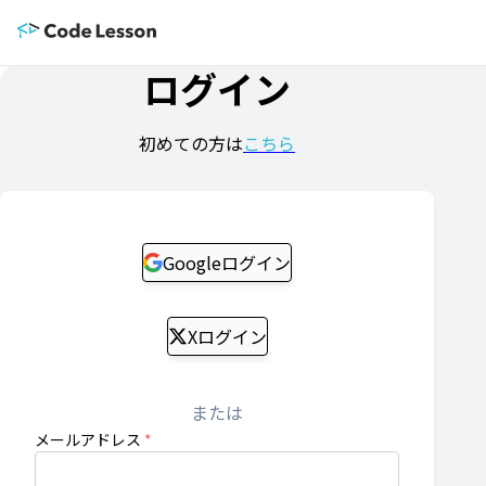
ログイン
初めての方は
こちら
Googleログイン
Xログイン
または
メールアドレス
*