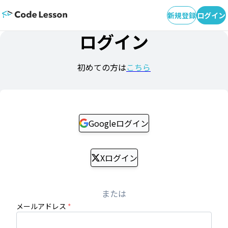
新規登録
ログイン
ログイン
初めての方は
こちら
Googleログイン
Xログイン
または
メールアドレス
*