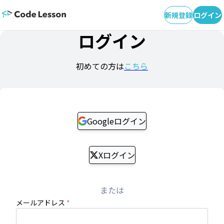
新規登録
ログイン
ログイン
初めての方は
こちら
Googleログイン
Xログイン
または
メールアドレス
*