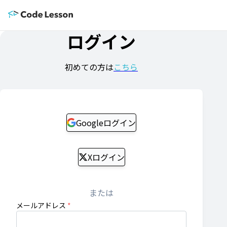
ログイン
初めての方は
こちら
Googleログイン
Xログイン
または
メールアドレス
*