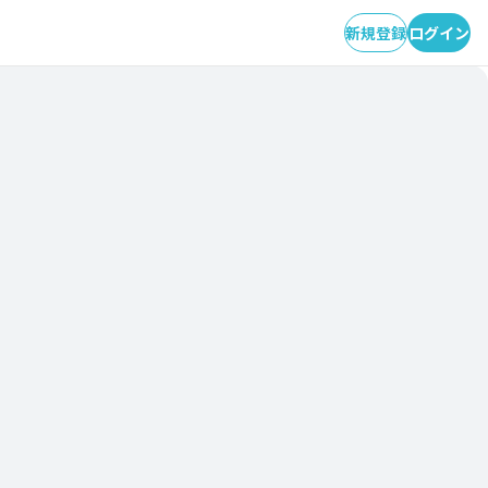
新規登録
ログイン