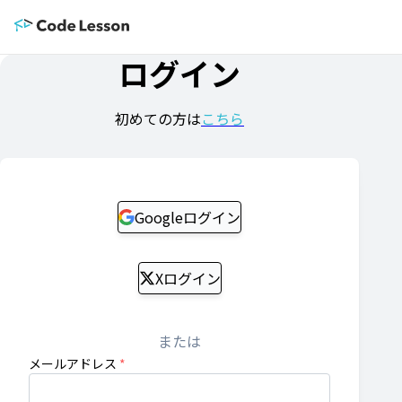
ログイン
初めての方は
こちら
Googleログイン
Xログイン
または
メールアドレス
*