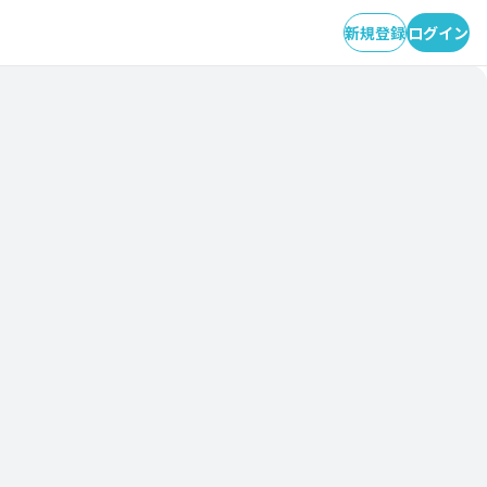
新規登録
ログイン