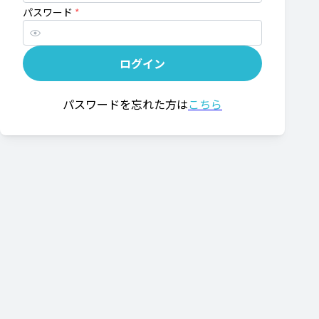
パスワード
*
ログイン
パスワードを忘れた方は
こちら