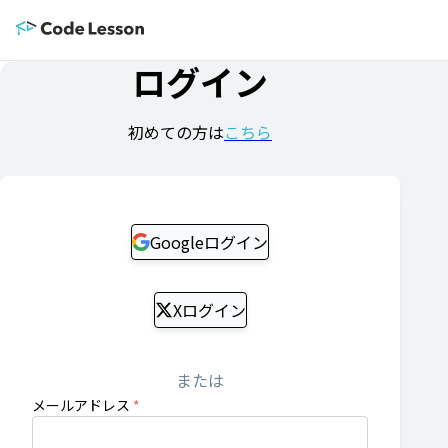
ログイン
初めての方は
こちら
Googleログイン
Xログイン
または
メールアドレス
*