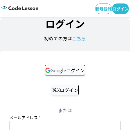
新規登録
ログイン
ログイン
初めての方は
こちら
Googleログイン
Xログイン
または
メールアドレス
*