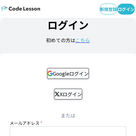
新規登録
ログイン
ログイン
初めての方は
こちら
Googleログイン
Xログイン
または
メールアドレス
*