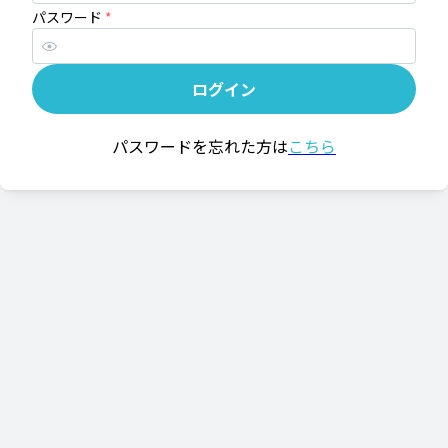
パスワード
*
ログイン
パスワードを忘れた方は
こちら