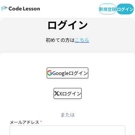
新規登録
ログイン
ログイン
初めての方は
こちら
Googleログイン
Xログイン
または
メールアドレス
*