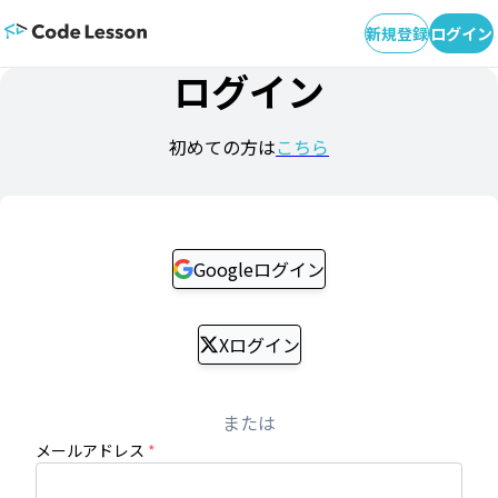
新規登録
ログイン
ログイン
初めての方は
こちら
Googleログイン
Xログイン
または
メールアドレス
*