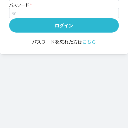
パスワード
*
ログイン
パスワードを忘れた方は
こちら