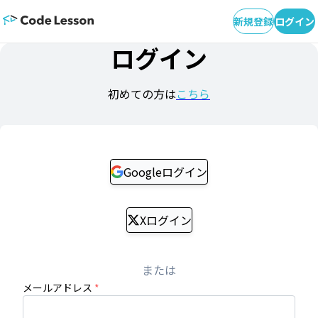
新規登録
ログイン
ログイン
初めての方は
こちら
Googleログイン
Xログイン
または
メールアドレス
*