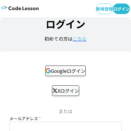
新規登録
ログイン
ログイン
初めての方は
こちら
Googleログイン
Xログイン
または
メールアドレス
*