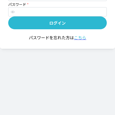
パスワード
*
ログイン
パスワードを忘れた方は
こちら