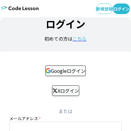
新規登録
ログイン
ログイン
初めての方は
こちら
Googleログイン
Xログイン
または
メールアドレス
*