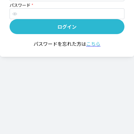
パスワード
*
ログイン
パスワードを忘れた方は
こちら