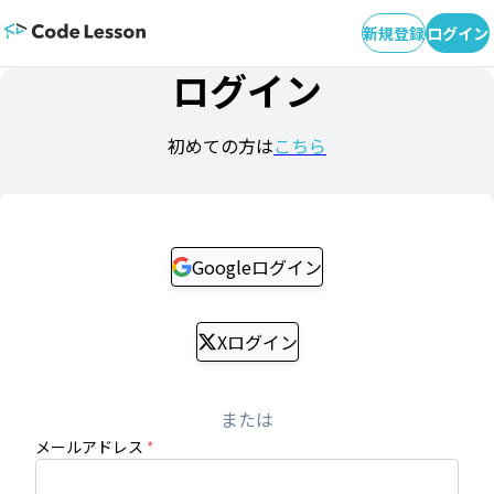
新規登録
ログイン
ログイン
初めての方は
こちら
Googleログイン
Xログイン
または
メールアドレス
*