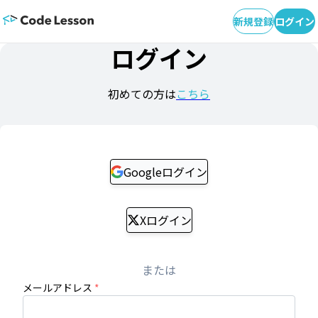
新規登録
ログイン
ログイン
初めての方は
こちら
Googleログイン
Xログイン
または
メールアドレス
*