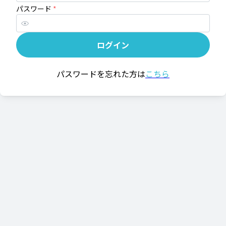
パスワード
*
ログイン
パスワードを忘れた方は
こちら