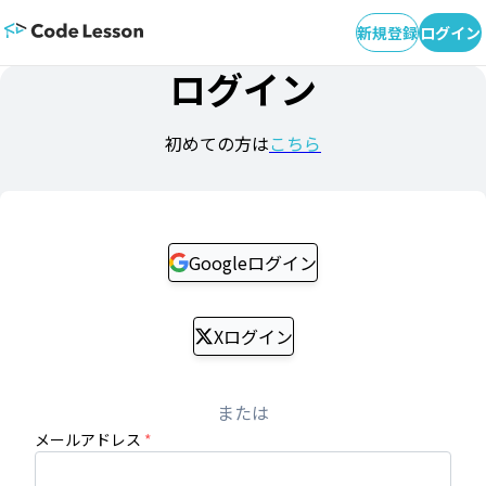
新規登録
ログイン
ログイン
初めての方は
こちら
Googleログイン
Xログイン
または
メールアドレス
*