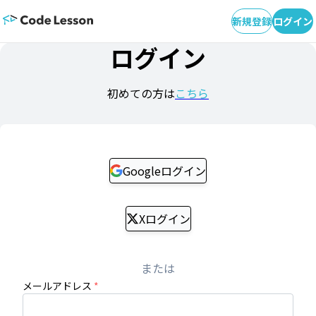
新規登録
ログイン
ログイン
初めての方は
こちら
Googleログイン
Xログイン
または
メールアドレス
*