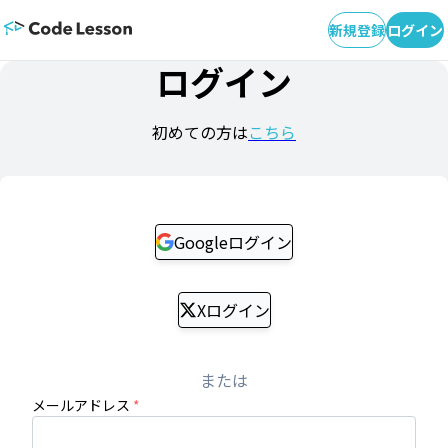
新規登録
ログイン
ログイン
初めての方は
こちら
Googleログイン
Xログイン
または
メールアドレス
*