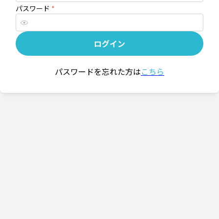
パスワード
*
ログイン
パスワードを忘れた方は
こちら