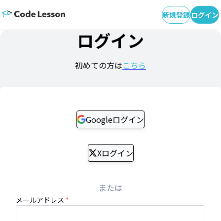
新規登録
ログイン
ログイン
初めての方は
こちら
Googleログイン
Xログイン
または
メールアドレス
*