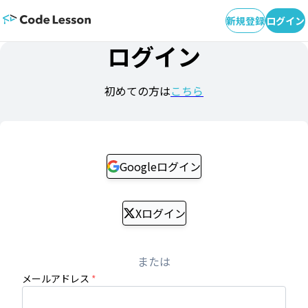
新規登録
ログイン
ログイン
初めての方は
こちら
Googleログイン
Xログイン
または
メールアドレス
*