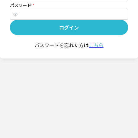
パスワード
*
ログイン
パスワードを忘れた方は
こちら