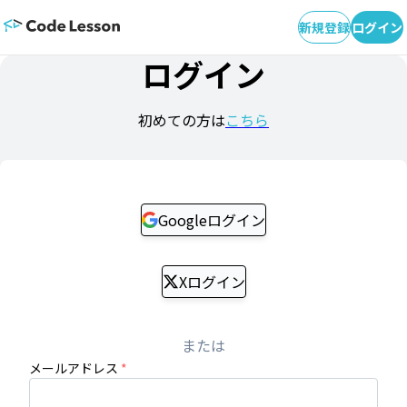
新規登録
ログイン
ログイン
初めての方は
こちら
Googleログイン
Xログイン
または
メールアドレス
*