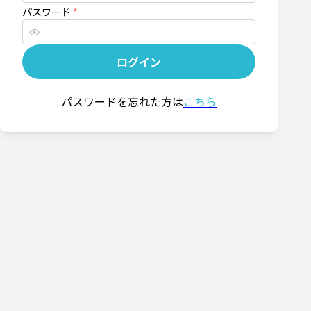
パスワード
*
ログイン
パスワードを忘れた方は
こちら