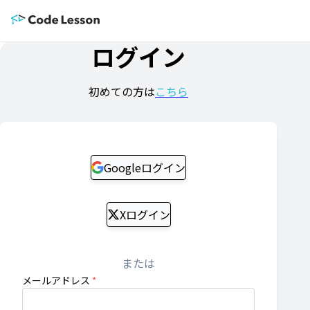
ログイン
初めての方は
こちら
Googleログイン
Xログイン
または
メールアドレス
*