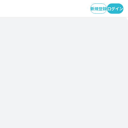
新規登録
ログイン