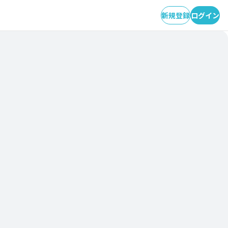
新規登録
ログイン