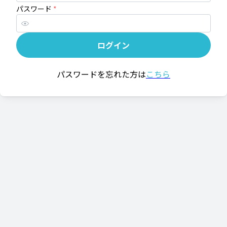
パスワード
*
ログイン
パスワードを忘れた方は
こちら