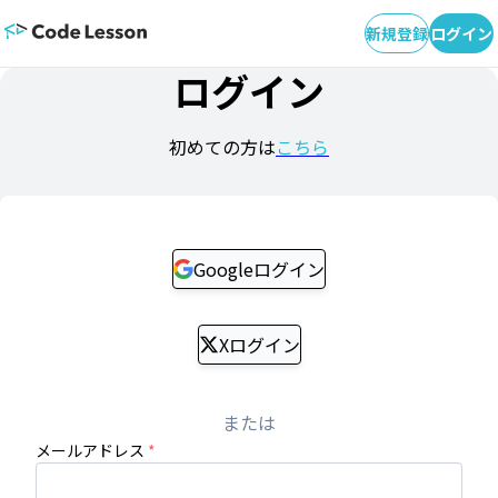
新規登録
ログイン
ログイン
初めての方は
こちら
Googleログイン
Xログイン
または
メールアドレス
*