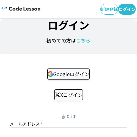
新規登録
ログイン
ログイン
初めての方は
こちら
Googleログイン
Xログイン
または
メールアドレス
*