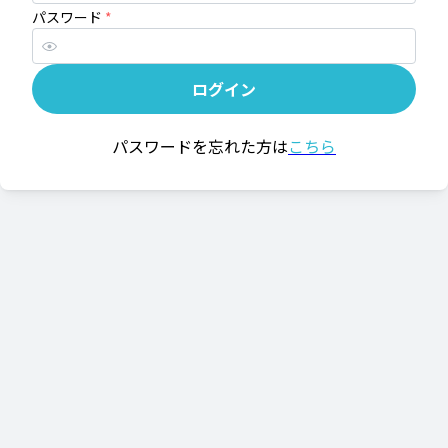
パスワード
*
ログイン
パスワードを忘れた方は
こちら