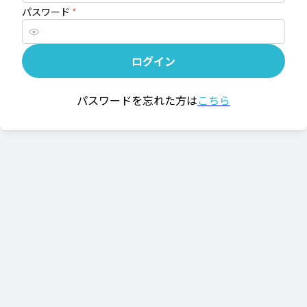
パスワード
*
ログイン
パスワードを忘れた方は
こちら