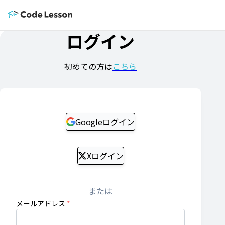
ログイン
初めての方は
こちら
Googleログイン
Xログイン
または
メールアドレス
*