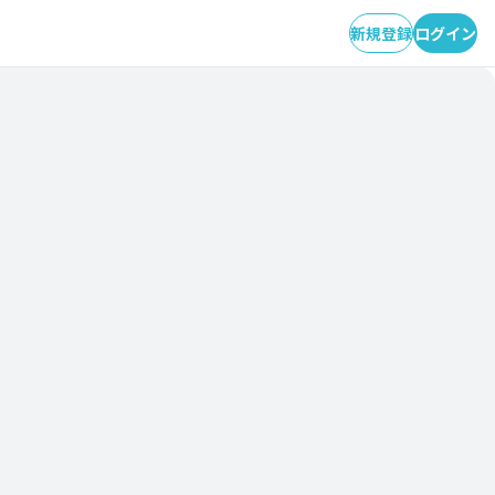
新規登録
ログイン