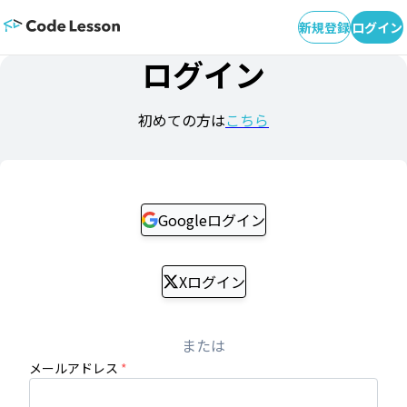
新規登録
ログイン
ログイン
初めての方は
こちら
Googleログイン
Xログイン
または
メールアドレス
*