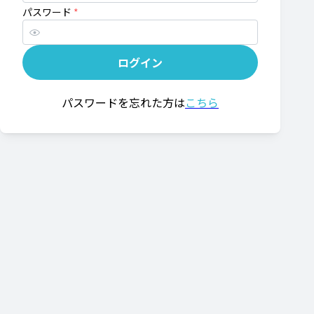
パスワード
*
ログイン
パスワードを忘れた方は
こちら