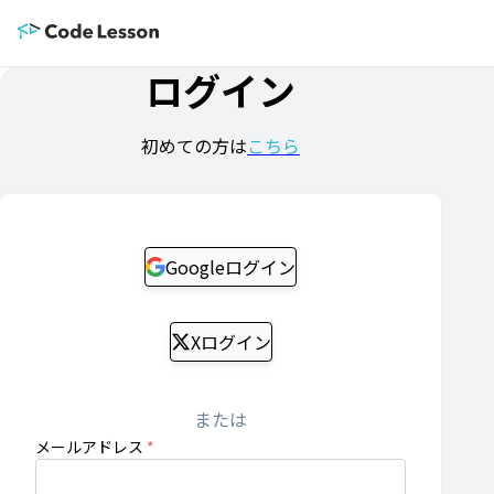
ログイン
初めての方は
こちら
Googleログイン
Xログイン
または
メールアドレス
*