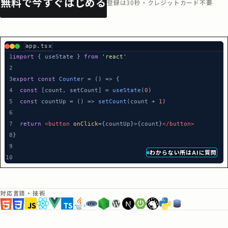
無料で今すぐはじめる
登録は30秒・クレジットカード不要
app.tsx
1
import
 { useState } 
from
 'react'
2
3
export const 
Counter
 = () => {
4
  const
 [count, setCount] = 
useState
(
0
)
5
  const
 countUp = () => 
setCount
(count + 
1
)
6
7
  return 
<button
 onClick
={countUp}>{count}
</button>
8
}
9
わからない所はAIに質問
10
対応言語・技術